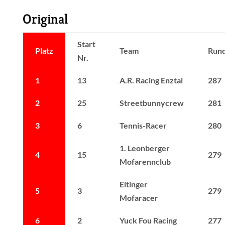
Original
Start
Platz
Team
Run
Nr.
1
13
A.R. Racing Enztal
287
2
25
Streetbunnycrew
281
3
6
Tennis-Racer
280
1. Leonberger
4
15
279
Mofarennclub
Eltinger
5
3
279
Mofaracer
6
2
Yuck Fou Racing
277