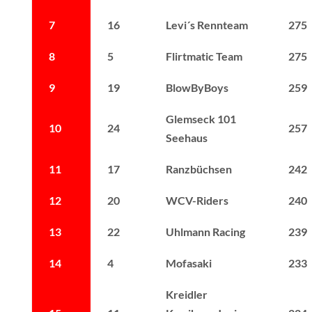
7
16
Levi´s Rennteam
275
8
5
Flirtmatic Team
275
9
19
BlowByBoys
259
Glemseck 101
10
24
257
Seehaus
11
17
Ranzbüchsen
242
12
20
WCV-Riders
240
13
22
Uhlmann Racing
239
14
4
Mofasaki
233
Kreidler