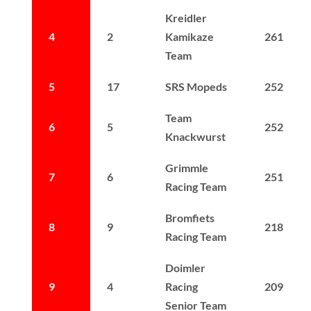
Kreidler
4
2
Kamikaze
261
Team
5
17
SRS Mopeds
252
Team
6
5
252
Knackwurst
Grimmle
7
6
251
Racing Team
Bromfiets
8
9
218
Racing Team
Doimler
9
4
Racing
209
Senior Team