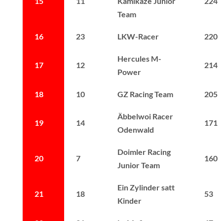
15
11
Kamikaze Junior
224
Team
16
23
LKW-Racer
220
Hercules M-
17
12
214
Power
18
10
GZ Racing Team
205
Äbbelwoi Racer
19
14
171
Odenwald
Doimler Racing
20
7
160
Junior Team
Ein Zylinder satt
21
18
53
Kinder